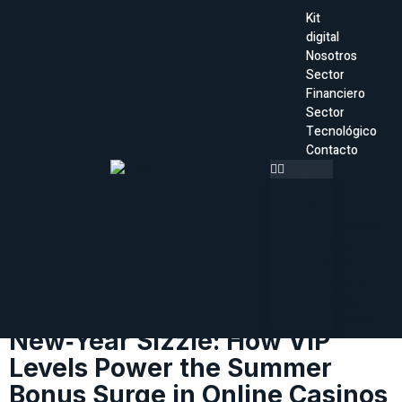
Kit
digital
Nosotros
Sector
Financiero
Sector
Tecnológico
Contacto
Kit
digital
Nosotros
Sector
Día:
27 de noviembre de
Financiero
Sector
2025
Tecnológico
Contacto
New‑Year Sizzle: How VIP
Levels Power the Summer
Bonus Surge in Online Casinos