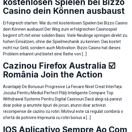
kostenlosen Spielen bei Bizzo
Casino dein Können ausbaust
Erfolgreich starten: Wie du mit kostenlosen Spielen bei Bizzo Casino
dein Können ausbaust Der Weg zum erfolgreichen Casinospiel
beginnt oft mit einer soliden Basis. Viele Neulinge springen direkt zu
hohen Einsätzen, ohne die Spielmechanik zu kennen. Das kostet
nicht nur Geld, sondern auch Motivation. Bizzo Casino hat dieses
Problem erkannt und bietet eine Reihe von […]
Cazinou Firefox Australia ☑️
România Join the Action
Avantajați De Bonusuri Progresive La Fiecare Nivel Creat Interfața
Jocului Pentru Mediul Perfect Plăți Inteligente Compare Top
Withdrawal Systems Pentru Digital Casinouri Dacă alegi să pariezi
doar pokie și anumite tipuri de jocuri, atunci doar activezi
recompense de cazino cu rotiri. Motivul este că regulat combină o
ofertă de potrivire împreună cu rotiri bonus a […]
IOS Aplicativo Sempre Ao Com