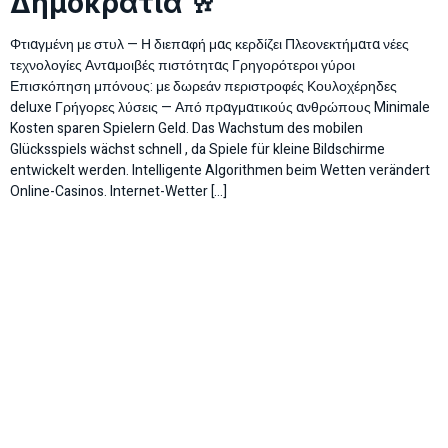
Δημοκρατία 🥂
Φτιαγμένη με στυλ — Η διεπαφή μας κερδίζει Πλεονεκτήματα νέες
τεχνολογίες Ανταμοιβές πιστότητας Γρηγορότεροι γύροι
Επισκόπηση μπόνους: με δωρεάν περιστροφές Κουλοχέρηδες
deluxe Γρήγορες λύσεις — Από πραγματικούς ανθρώπους Minimale
Kosten sparen Spielern Geld. Das Wachstum des mobilen
Glücksspiels wächst schnell , da Spiele für kleine Bildschirme
entwickelt werden. Intelligente Algorithmen beim Wetten verändert
Online-Casinos. Internet-Wetter […]