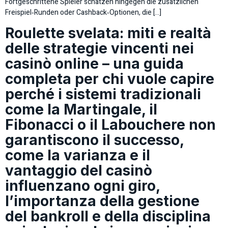
Fortgeschrittene Spieler schätzen hingegen die zusätzlichen
Freispiel‑Runden oder Cashback‑Optionen, die […]
Roulette svelata: miti e realtà
delle strategie vincenti nei
casinò online – una guida
completa per chi vuole capire
perché i sistemi tradizionali
come la Martingale, il
Fibonacci o il Labouchere non
garantiscono il successo,
come la varianza e il
vantaggio del casinò
influenzano ogni giro,
l’importanza della gestione
del bankroll e della disciplina