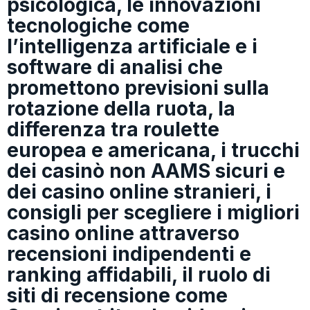
psicologica, le innovazioni
tecnologiche come
l’intelligenza artificiale e i
software di analisi che
promettono previsioni sulla
rotazione della ruota, la
differenza tra roulette
europea e americana, i trucchi
dei casinò non AAMS sicuri e
dei casino online stranieri, i
consigli per scegliere i migliori
casino online attraverso
recensioni indipendenti e
ranking affidabili, il ruolo di
siti di recensione come