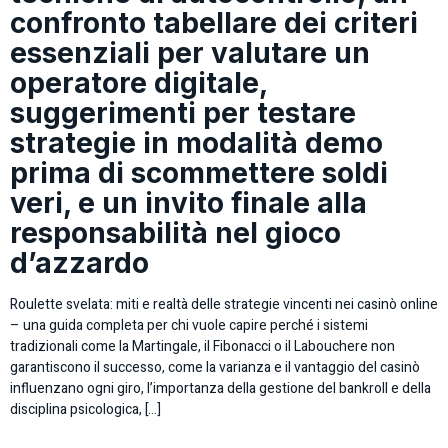
confronto tabellare dei criteri
essenziali per valutare un
operatore digitale,
suggerimenti per testare
strategie in modalità demo
prima di scommettere soldi
veri, e un invito finale alla
responsabilità nel gioco
d’azzardo
Roulette svelata: miti e realtà delle strategie vincenti nei casinò online
– una guida completa per chi vuole capire perché i sistemi
tradizionali come la Martingale, il Fibonacci o il Labouchere non
garantiscono il successo, come la varianza e il vantaggio del casinò
influenzano ogni giro, l’importanza della gestione del bankroll e della
disciplina psicologica, […]