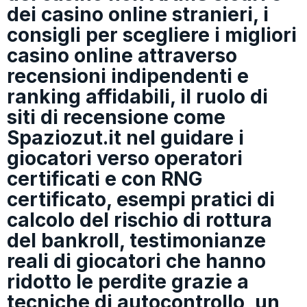
dei casino online stranieri, i
consigli per scegliere i migliori
casino online attraverso
recensioni indipendenti e
ranking affidabili, il ruolo di
siti di recensione come
Spaziozut.it nel guidare i
giocatori verso operatori
certificati e con RNG
certificato, esempi pratici di
calcolo del rischio di rottura
del bankroll, testimonianze
reali di giocatori che hanno
ridotto le perdite grazie a
tecniche di autocontrollo, un