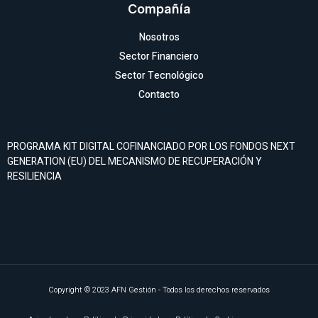
Compañía
Nosotros
Sector Financiero
Sector Tecnológico
Contacto
PROGRAMA KIT DIGITAL COFINANCIADO POR LOS FONDOS NEXT
GENERATION (EU) DEL MECANISMO DE RECUPERACIÓN Y
RESILIENCIA
Copyright © 2023 AFN Gestión - Todos los derechos reservados